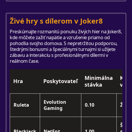
Živé hry s dílerom v Joker8
Preskúmajte rozmanitú ponuku živých hier na Joker8,
kde môžete zažiť napätie a vzrušenie priamo od
pohodlia svojho domova. S nepretržitou podporou,
štedrými bonusmi a špeciálnymi turnajmi si užijete
zábavu a interakciu s profesionálnymi dílermi v
reálnom čase.
Minimálna
Kľúč
Hra
Poskytovateľ
stávka
vlas
Evolution
Ruleta
0.10
Živý
Gaming
Širo
Blackjack
NetEnt
1.00
možn