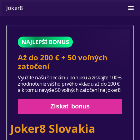
Joker8
NAJLEPŠÍ BONUS
Až do 200 € + 50 voľných
zatočení
Využite našu špeciálnu ponuku a získajte 100%
zhodnotenie vášho prvého vkladu až do 200 €
a k tomu navyše 50 voľných zatočení na Joker8!
Získať bonus
Joker8 Slovakia