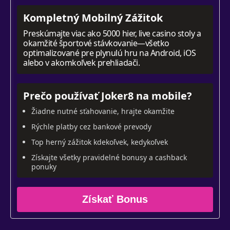
Kompletný Mobilný Zážitok
Preskúmajte viac ako 5000 hier, live casino stoly a
okamžité športové stávkovanie—všetko
optimalizované pre plynulú hru na Android, iOS
alebo v akomkoľvek prehliadači.
Prečo používať Joker8 na mobile?
Žiadne nutné sťahovanie, hrajte okamžite
Rýchle platby cez bankové prevody
Top herný zážitok kdekoľvek, kedykoľvek
Získajte všetky pravidelné bonusy a cashback
ponuky
Získať Bonus