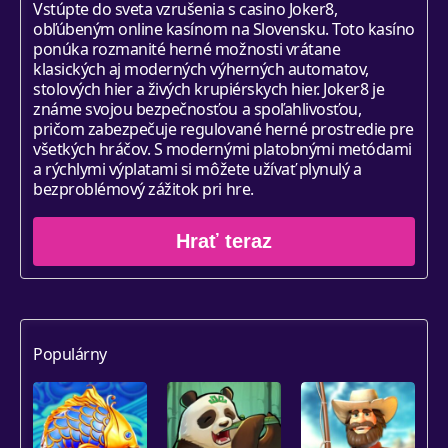
Vstúpte do sveta vzrušenia s casino Joker8,
obľúbeným online kasínom na Slovensku. Toto kasíno
ponúka rozmanité herné možnosti vrátane
klasických aj moderných výherných automatov,
stolových hier a živých krupiérskych hier. Joker8 je
známe svojou bezpečnosťou a spoľahlivosťou,
pričom zabezpečuje regulované herné prostredie pre
všetkých hráčov. S modernými platobnými metódami
a rýchlymi výplatami si môžete užívať plynulý a
bezproblémový zážitok pri hre.
Hrať teraz
Populárny