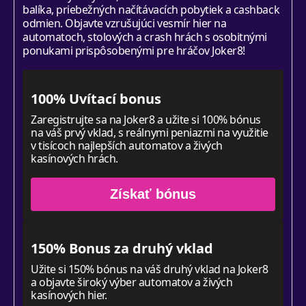
balíka, priebežných načítávacích pobytiek a cashback
odmien. Objavte vzrušujúci vesmír hier na
automatoch, stolových a crash hrách s osobitnými
ponukami prispôsobenými pre hráčov Joker8!
100% Uvítací bonus
Zaregistrujte sa na Joker8 a užite si 100% bónus
na váš prvý vklad, s reálnymi peniazmi na využitie
v tisícoch najlepších automatov a živých
kasínových hrách.
Získať bónus
150% Bonus za druhý vklad
Užite si 150% bónus na váš druhý vklad na Joker8
a objavte široký výber automatov a živých
kasínových hier.